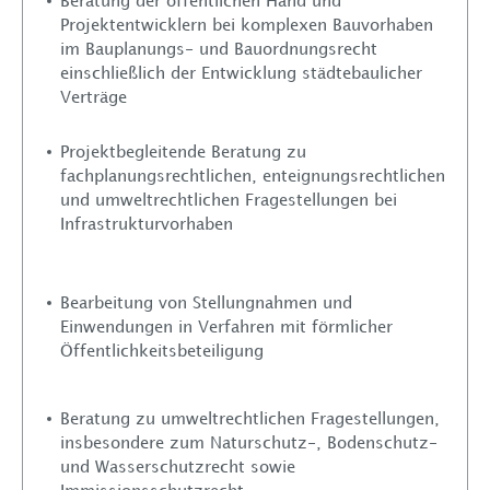
Beratung der öffentlichen Hand und
Projektentwicklern bei komplexen Bauvorhaben
im Bauplanungs- und Bauordnungsrecht
einschließlich der Entwicklung städtebaulicher
Verträge
Über uns
Projektbegleitende Beratung zu
fachplanungsrechtlichen, enteignungsrechtlichen
Leistungen
und umweltrechtlichen Fragestellungen bei
Infrastrukturvorhaben
Rechtsanwälte
Bearbeitung von Stellungnahmen und
Standorte
Einwendungen in Verfahren mit förmlicher
Öffentlichkeitsbeteiligung
Karriere
Beratung zu umweltrechtlichen Fragestellungen,
Aktuelles
insbesondere zum Naturschutz-, Bodenschutz-
und Wasserschutzrecht sowie